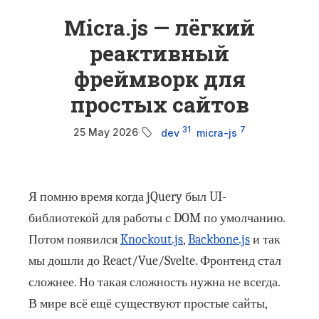
Micra.js — лёгкий
реактивный
фреймворк для
простых сайтов
31
7
25 May 2026
·
dev
micra-js
Я помню время когда jQuery был UI-
библиотекой для работы с DOM по умолчанию.
Потом появился
Knockout.js
,
Backbone.js
и так
мы дошли до React/Vue/Svelte. Фронтенд стал
сложнее. Но такая сложность нужна не всегда.
В мире всё ещё существуют простые сайты,