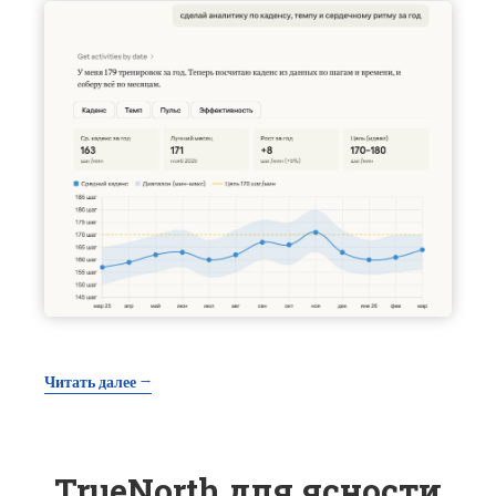
Читать далее →
TrueNorth для ясности