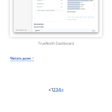
TrueNorth Dashboard
Читать далее →
<
1
2
3
4
>