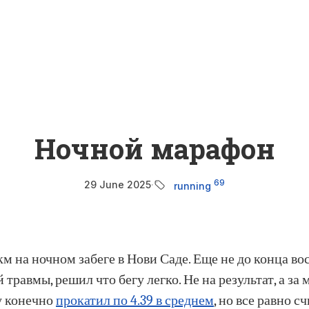
Найти
Ночной марафон
69
29 June 2025
·
running
4км на ночном забеге в Нови Саде. Еще не до конца в
травмы, решил что бегу легко. Не на результат, а за 
гу конечно
прокатил по 4.39 в среднем
, но все равно с