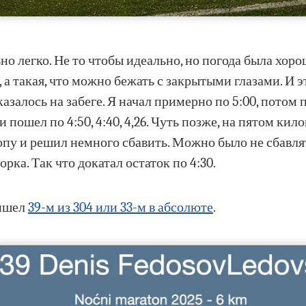
о легко. Не то чтобы идеально, но погода была хоро
 а такая, что можно бежать с закрытыми глазами. И эт
азалось на забеге. Я начал примерно по 5:00, потом 
и пошел по 4:50, 4:40, 4,26. Чуть позже, на пятом кил
опу и решил немного сбавить. Можно было не сбавлят
орка. Так что докатал остаток по 4:30.
ришел
39-м из 304 или 33-м в абсолюте
.