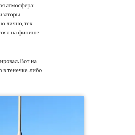
ая атмосфера:
низаторы
аю лично, тех
 стоял на финише
ировал. Вот на
о в тенечке, либо