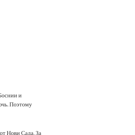
 Боснии и
очь. Поэтому
от Нови Сада. За