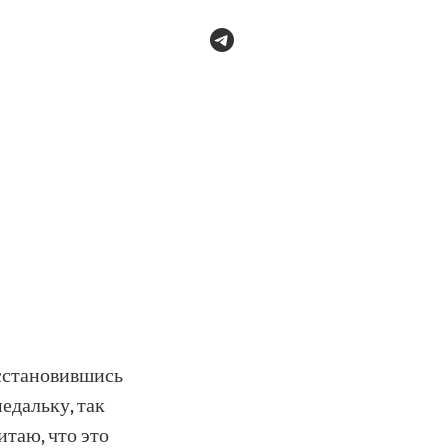
осстановившись
медальку, так
читаю, что это