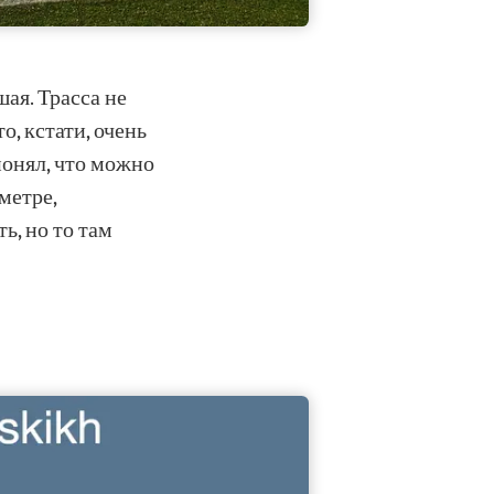
шая. Трасса не
о, кстати, очень
понял, что можно
ометре,
ь, но то там