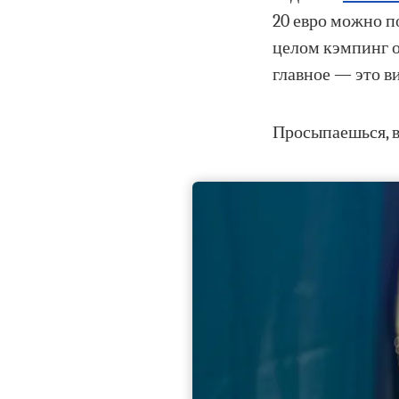
20 евро можно п
целом кэмпинг о
главное — это в
Просыпаешься, в